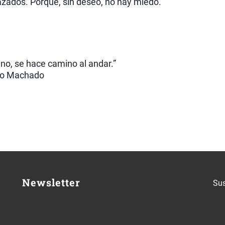
azados. Porque, sin deseo, no hay miedo.
no, se hace camino al andar.”
io Machado
Newsletter
Sus