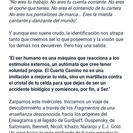
"No eres tu trabajo. No eres tu cuenta corriente. No eres
el coche que tienes. No eres el contenido de tu cartera.
No eres tus pantalones de marca... Eres la mierda
cantante y danzante del mundo".
Y aunque eso suene crudo, la identificación nos atrapa
tanto que creemos ser lo que poseemos y la visión que
los demás nos devuelven. Pero hay una salida:
"El ser humano es una máquina que reacciona a los
estímulos externos, un autómata que cree tener
voluntad propia. El Cuarto Camino no es una
invitación a mejorar tu vida, sino un martillazo contra
el cristal de tu celda para que dejes de ser un
accidente biológico y comiences, por fin, a Ser."
Zarpamos este miércoles. Iniciamos un viaje de
descubrimiento a través de los
Fragmentos de una
enseñanza desconocida
, hacia los orígenes del
Eneagrama y el legado de Gurdjieff, Ouspensky, de
Salzmann, Bennett, Nicoll, Ichazo, Naranjo y E.J. Gold.
Un viaje hacia lo más profundo de ti para rescatar lo