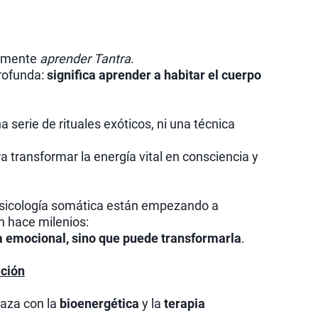
almente
aprender Tantra
.
profunda:
significa aprender a habitar el cuerpo
na serie de rituales exóticos, ni una técnica
ra transformar la energía vital en consciencia y
 psicología somática están empezando a
n hace milenios:
ia emocional, sino que puede transformarla
.
ación
laza con la
bioenergética
y la
terapia