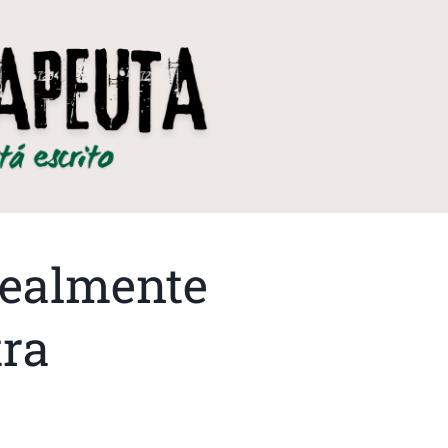
 realmente
tra