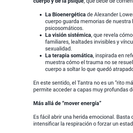
cuerpo y de la psique
, que bebe de corrie
La Bioenergética
de Alexander Lowen
cuerpo guarda memorias de nuestra h
psicosomáticos.
La visión sistémica
, que revela cóm
familiares, lealtades invisibles y vín
sexualidad.
La terapia somática
, inspirada en r
muestra cómo el trauma no se resuel
cuerpo a soltar lo que quedó atrapa
En este sentido, el Tantra no es un “rito m
permite acceder a capas muy profundas d
Más allá de “mover energía”
Es fácil abrir una herida emocional. Basta
intensificar la respiración o forzar un esta