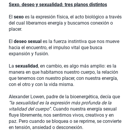
Sexo, deseo y sexualidad: tres planos distintos
El
sexo
es la expresión física, el acto biológico a través
del cual liberamos energía y buscamos conexión o
placer.
El
deseo sexual
es la fuerza instintiva que nos mueve
hacia el encuentro, el impulso vital que busca
expansión y fusión.
La
sexualidad
, en cambio, es algo más amplio: es la
manera en que habitamos nuestro cuerpo, la relación
que tenemos con nuestro placer, con nuestra energía,
con el otro y con la vida misma.
Alexander Lowen, padre de la bioenergética, decía que
“la sexualidad es la expresión más profunda de la
vitalidad del cuerpo”
. Cuando nuestra energía sexual
fluye libremente, nos sentimos vivos, creativos y en
paz. Pero cuando se bloquea o se reprime, se convierte
en tensión, ansiedad o desconexión.