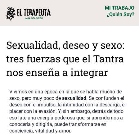
MI TRABAJO
¿Quién Soy?
Sexualidad, deseo y sexo:
tres fuerzas que el Tantra
nos enseña a integrar
Vivimos en una época en la que se habla mucho de
sexo, pero muy poco de
sexualidad
. Se confunden el
deseo con el impulso, la intimidad con la descarga, el
placer con la evasión. Y, sin embargo, detrás de todo
eso late una energía poderosa que, si aprendemos a
conocerla y dirigirla, puede transformarse en
conciencia, vitalidad y amor.